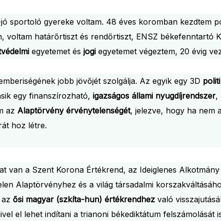
-jó sportoló gyereke voltam. 48 éves koromban kezdtem pol
, voltam határőrtiszt és rendőrtiszt, ENSZ békefenntartó
védelmi
egyetemet és
jogi
egyetemet végeztem, 20 évig ve
emberiségének jobb jövőjét szolgálja. Az egyik egy 3D
poli
ásik egy finanszírozható,
igazságos állami nyugdíjrendszer
,
am az
Alaptörvény érvénytelenségét
, jelezve, hogy ha nem 
át hoz létre.
at van a Szent Korona Értékrend, az Ideiglenes Alkotmány
elen Alaptörvényhez és a világ társadalmi korszakváltásáh
, az
ősi magyar (szkíta-hun) értékrendhez
való visszajutásá
mivel el lehet indítani a trianoni békediktátum felszámolásá