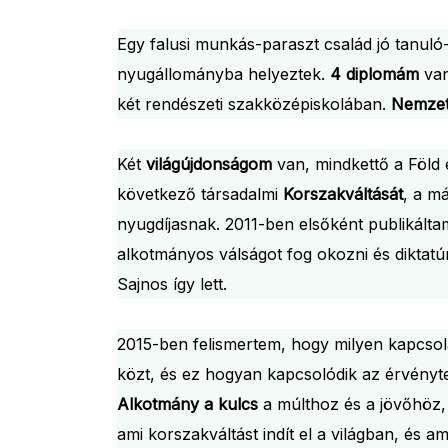
Egy falusi munkás-paraszt család jó tanuló
nyugállományba helyeztek.
4 diplomám
van
két rendészeti szakközépiskolában.
Nemzet
Két
világújdonságom
van, mindkettő a Föld 
következő társadalmi
Korszakváltását
, a m
nyugdíjasnak. 2011-ben elsőként publikált
alkotmányos válságot fog okozni és diktatúr
Sajnos így lett.
2015-ben felismertem, hogy milyen kapcsol
közt, és ez hogyan kapcsolódik az érvényt
Alkotmány a kulcs
a múlthoz és a jövőhöz
ami korszakváltást indít el a világban, és a