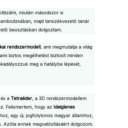
itizálni, miután másodszor is
 Kambodzsában, majd tanszékvezető tanár
zető beosztásban dolgoztam.
tikai rendszermodell
, ami megmutatja a világ
 ami biztos megélhetést biztosít minden
akadályozzuk meg a hatályba lépését,
 és a
Tetraéder
, a 3D rendszermodellem
oz. Felismertem, hogy az
Ideiglenes
hoz, egy új. jogfolytonos magyar államhoz,
t is. Azóta ennek megvalósításáért dolgozom.