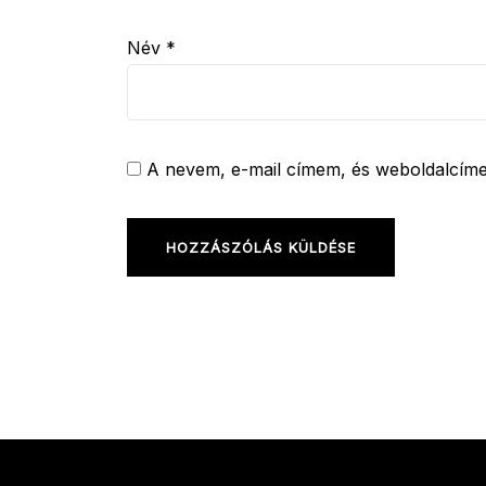
Név
*
A nevem, e-mail címem, és weboldalcí