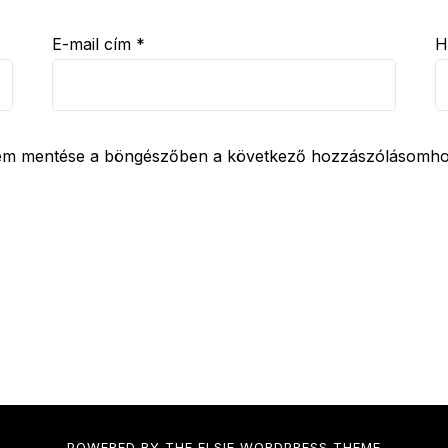
E-mail cím
*
H
mem mentése a böngészőben a következő hozzászólásomho
POWERED BY THE
ELSIE
WORDPRESS THEME