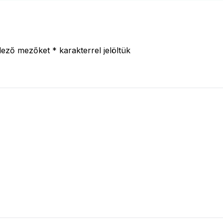
elező mezőket
*
karakterrel jelöltük